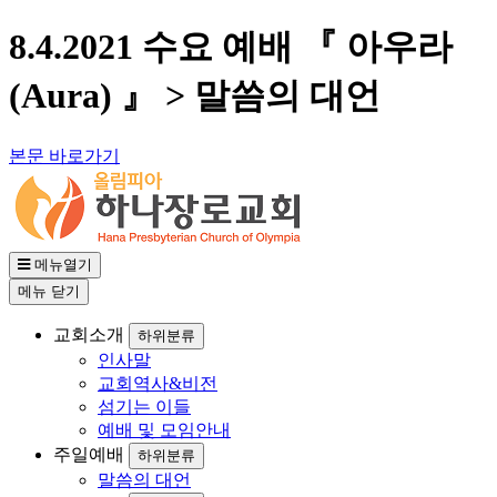
8.4.2021 수요 예배 『 아우라
(Aura) 』 > 말씀의 대언
본문 바로가기
메뉴열기
메뉴
닫기
교회소개
하위분류
인사말
교회역사&비전
섬기는 이들
예배 및 모임안내
주일예배
하위분류
말씀의 대언