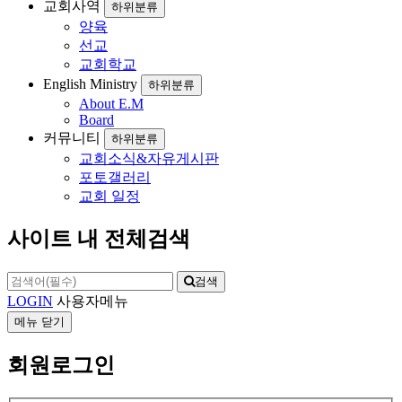
교회사역
하위분류
양육
선교
교회학교
English Ministry
하위분류
About E.M
Board
커뮤니티
하위분류
교회소식&자유게시판
포토갤러리
교회 일정
사이트 내 전체검색
검색
LOGIN
사용자메뉴
메뉴
닫기
회원로그인