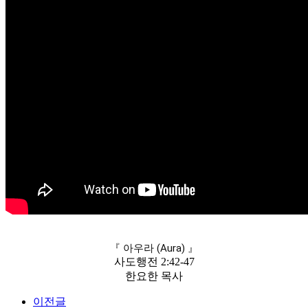
『 아우라 (Aura) 』
사도행전
2:42
-47
한요한 목사
이전글