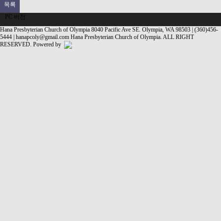
목록
PC 버전
Hana Presbyterian Church of Olympia
8040 Pacific Ave SE. Olympia, WA 98503 | (360)456-
5444 |
hanapcoly@gmail.com
Hana Presbyterian Church of Olympia. ALL RIGHT
RESERVED.
Powered by