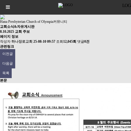
LOG
Hana Presbyterian Church of Olympia
커뮤니티
교회소식&자유게시판
8.10.2025 교회 주보
페이지 정보
작성자
하나장로교회
25-08-10 09:57
조회
12,045회
댓글
0건
관련링크
이전글
다음글
목록
본문