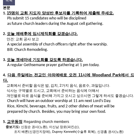
목록
본문
15
명의 교회 지도자 양성반 후보자를 기록하여 제출해 주세요
.
1.
Pls submit 15 candidates who will be disciplined
as future church leaders during the August cell gathering.
오늘 예배후에 임시제직회를 갖겠습니다
.
2.
안건
:
교회 공사 보고
A special assembly of church officers right after the worship.
Bill: Church Remodeling.
오늘 겟세마네 기도회를 갖도록 하겠습니다
.
3.
A regular Gethsemane prayer gathering at 1 pm today.
다음 주일에는 전교인 야외예배로 오전
11
시에
Woodland Park
에서 
4.
다
.
교회에서 준비할 음식은 밥
,
김치
, 2
가지 음식
,
음료수
,
과일입니다
.
식사는 구역별로 드시고
,
교회에서 준비하는 음식에 더해서
개인별로 따로 음식을 준비해 가지고 오시고 싶으시면
그렇게 하셔도 좋겠습니다
.
Church will have an outdoor worship at 11 am next Lord’s Day.
Rice, Kimchi, beverage, fruits, and 2 other dishes of meat will be
prepared by church. Besides, you may bring your own food.
교우동정
Regarding church members
5.
중보기도
:
신점순 권사
(
노환
),
이신남 장로
(
파킨슨
),
조지 배론
(
신경인지장애
), Duprey Kenneth(
수술후 회복
),
신경흠 권사
(
노환
)