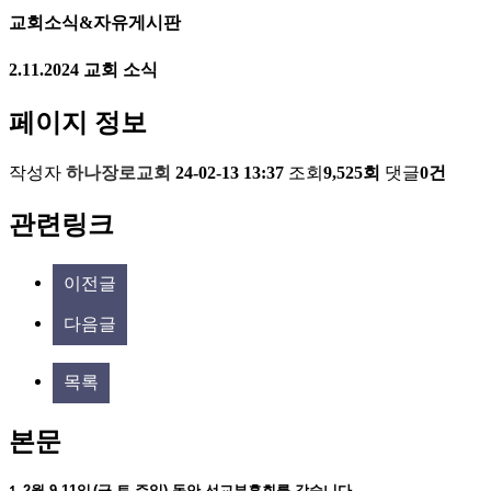
교회소식&자유게시판
2.11.2024 교회 소식
페이지 정보
작성자
하나장로교회
24-02-13 13:37
조회
9,525회
댓글
0건
관련링크
이전글
다음글
목록
본문
2
월
9-11
일
(
금
,
토
,
주일
)
동안 선교부흥회를 갖습니다
.