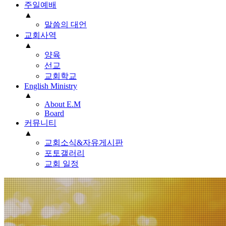
주일예배
▲
말씀의 대언
교회사역
▲
양육
선교
교회학교
English Ministry
▲
About E.M
Board
커뮤니티
▲
교회소식&자유게시판
포토갤러리
교회 일정